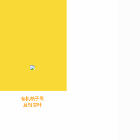
有机柚子果
及银杏叶