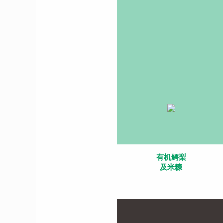
有机鳄梨
及米糠